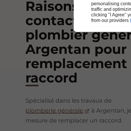
Raisons de
personalising conte
traffic and optimizi
clicking "I Agree" 
contacter un
from our providers
plombier génér
Argentan pour 
remplacement
raccord
Spécialisé dans les travaux de
plomberie générale
à Argentan, je
mesure de remplacer un raccord.