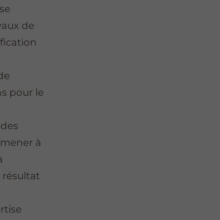
ise
vaux de
fication
de
ns pour le
 des
 mener à
à
 résultat
rtise