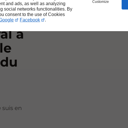
Customize
nt and ads, as well as analyzing
ng social networks functionalities. By
you consent to the use of Cookies
Google
Facebook
.
al à
le
 du
 suis en