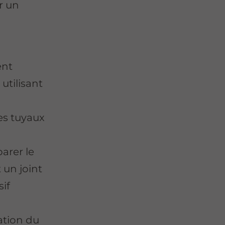
er un
ent
utilisant
des tuyaux
arer le
un joint
if
lation du