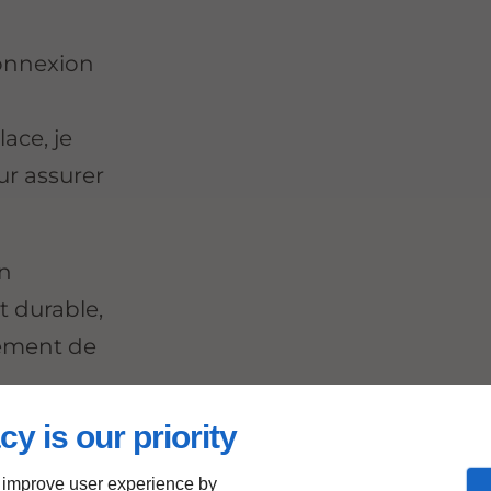
connexion
ace, je
ur assurer
un
t durable,
nement de
cy is our priority
 improve user experience by