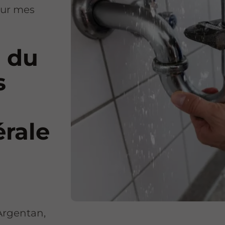
our mes
 du
s
rale
Argentan,