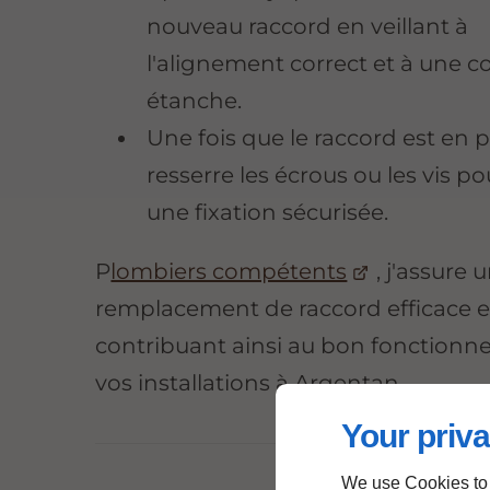
nouveau raccord en veillant à
l'alignement correct et à une 
étanche.
Une fois que le raccord est en pl
resserre les écrous ou les vis po
une fixation sécurisée.
P
lombiers compétents
, j'assure 
remplacement de raccord efficace e
contribuant ainsi au bon fonction
vos installations à Argentan.
Your priva
We use Cookies to