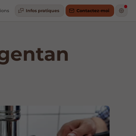
tions
Infos pratiques
Contactez-moi
rgentan