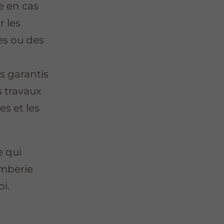
e en cas
r les
es ou des
s garantis
s travaux
es et les
e qui
omberie
i.